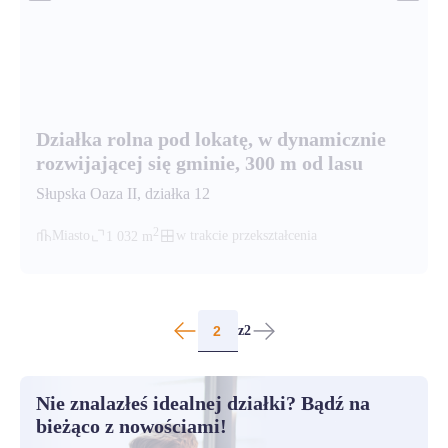
Działka rolna pod lokatę, w dynamicznie
rozwijającej się gminie, 300 m od lasu
Słupska Oaza II
, działka
12
2
Miasto
w trakcie przekształcenia
1 032
m
z
2
Nie znalazłeś idealnej działki? Bądź na
bieżąco z nowościami!