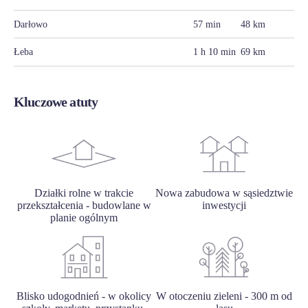
Darłowo
57 min
48 km
Łeba
1 h 10 min
69 km
Kluczowe atuty
Działki rolne w trakcie
Nowa zabudowa w sąsiedztwie
przekształcenia - budowlane w
inwestycji
planie ogólnym
Blisko udogodnień - w okolicy
W otoczeniu zieleni - 300 m od