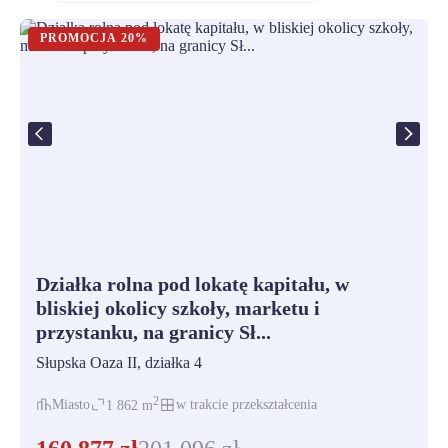
PROMOCJA
20%
Działka rolna pod lokatę kapitału, w
bliskiej okolicy szkoły, marketu i
przystanku, na granicy Sł...
Słupska Oaza II
, działka
4
2
Miasto
w trakcie przekształcenia
1 862
m