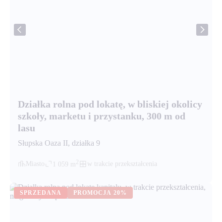
Działka rolna pod lokatę, w bliskiej okolicy
szkoły, marketu i przystanku, 300 m od
lasu
Słupska Oaza II
, działka
9
2
Miasto
w trakcie przekształcenia
1 059
m
SPRZEDANA
PROMOCJA
20%