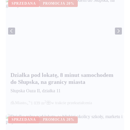
SPRZEDANA
PROMOCJA
20%
Działka pod lokatę, 8 minut samochodem
do Słupska, na granicy miasta
Słupska Oaza II
, działka
11
2
Miasto
w trakcie przekształcenia
1 039
m
SPRZEDANA
PROMOCJA
20%