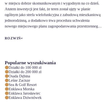
w miejscu dobrze skomunikowanym i wygodnym na co dzień.
Atutem inwestycji jest fakt, że teren został ujęty w planie
ogólnym jako strefa wielofunkcyjna z zabudową mieszkaniową
jednorodzinną, a dodatkowo trwa procedura uchwalenia
nowego miejscowego planu zagospodarowania przestrzennego.
Dużym walorem Słupskiej Oazy 2 jest także otoczenie.
ROZWIŃ
Inwestycja znajduje się w sąsiedztwie nowej zabudowy,
zaledwie 300 metrów od lasu, a w okolicy dostępne są
najważniejsze udogodnienia, takie jak szkoła, market,
przystanek i apteka. Lokalizacja zapewnia szybki i wygodny
Popularne wyszukiwania
dojazd trasami S3 i S6, znajduje się około 3,3 km od Słupska
Działki do 100 000 zł
Działki do 200 000 zł
oraz około 25 km od Ustki. Strona inwestycji podkreśla również
Osada Dębina
dynamiczny rozwój gminy Bierkowo, co dodatkowo wzmacnia
Leśne Zacisze
atrakcyjność tego miejsca jako zakupu o charakterze
Sea & Golf Resort
Enklawa Morska
inwestycyjnym.
Enklawa Jarosławiec
Enklawa Dziwnówek