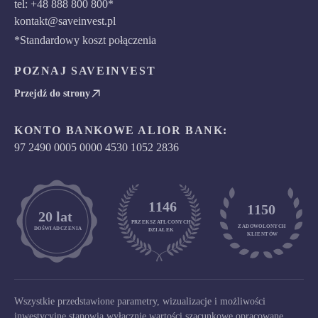
tel: +48 888 800 800*
kontakt@saveinvest.pl
*Standardowy koszt połączenia
POZNAJ SAVEINVEST
Przejdź do strony
KONTO BANKOWE ALIOR BANK:
97 2490 0005 0000 4530 1052 2836
1146
1150
	20 lat
PRZEKSZATŁCONYCH
ZADOWOLONYCH

DOŚWIADCZENIA
DZIAŁEK
KLIENTÓW
Wszystkie przedstawione parametry, wizualizacje i możliwości
inwestycyjne stanowią wyłącznie wartości szacunkowe opracowane