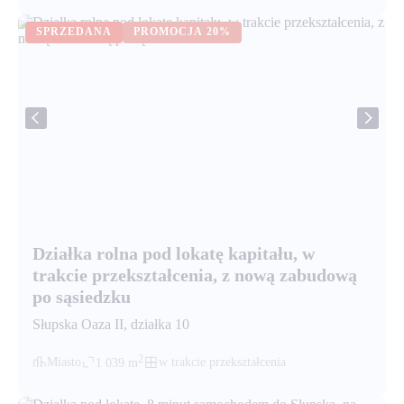
SPRZEDANA
PROMOCJA
20%
Działka rolna pod lokatę kapitału, w
trakcie przekształcenia, z nową zabudową
po sąsiedzku
Słupska Oaza II
, działka
10
2
Miasto
w trakcie przekształcenia
1 039
m