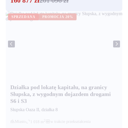
160 877
zł
201 096
zł
SPRZEDANA
PROMOCJA
20%
Działka pod lokatę kapitału, na granicy
Słupska, z wygodnym dojazdem drogami
S6 i S3
Słupska Oaza II
, działka
8
2
Miasto
w trakcie przekształcenia
1 018
m