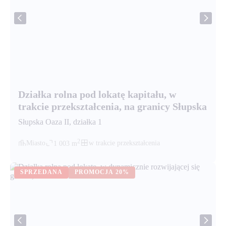
Działka rolna pod lokatę kapitału, w
trakcie przekształcenia, na granicy Słupska
Słupska Oaza II
, działka
1
2
Miasto
w trakcie przekształcenia
1 003
m
SPRZEDANA
PROMOCJA
20%