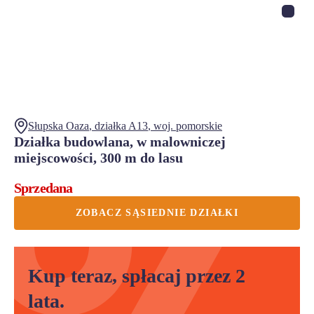
Słupska Oaza
, działka
A13
,
woj.
pomorskie
Działka budowlana, w malowniczej
miejscowości, 300 m do lasu
Sprzedana
ZOBACZ SĄSIEDNIE DZIAŁKI
Kup teraz, spłacaj przez 2
lata.