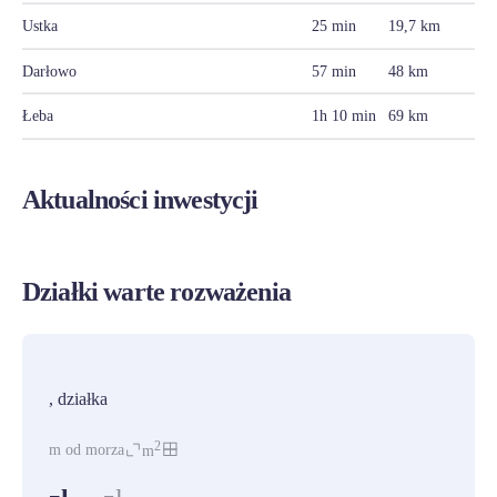
Ustka
25 min
19,7 km
Darłowo
57 min
48 km
Łeba
1h 10 min
69 km
Aktualności inwestycji
Działki warte rozważenia
PROMOCJA
, działka
2
m od morza
m