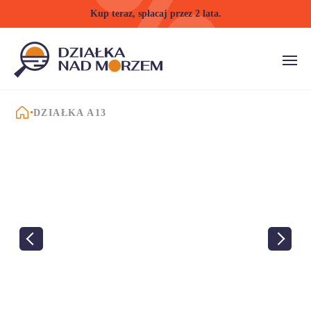
Kup teraz, spłacaj przez 2 lata.
STRONA GŁÓWNA
DZIAŁKA A13