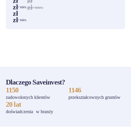
zł
zł
zł
zł
/ mies.
/ mies.
zł
zł
/ mies.
ZOBACZ WSZYSTKIE
Dlaczego Saveinvest?
1150
1146
zadowolonych klientów
przekształcownych gruntów
20 lat
doświadczenia w branży