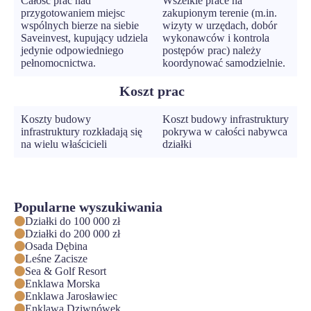
Całość prac nad
Wszelkie prace na
przygotowaniem miejsc
zakupionym terenie (m.in.
wspólnych bierze na siebie
wizyty w urzędach, dobór
Saveinvest, kupujący udziela
wykonawców i kontrola
jedynie odpowiedniego
postępów prac) należy
pełnomocnictwa.
koordynować samodzielnie.
Koszt prac
Koszty budowy
Koszt budowy infrastruktury
infrastruktury rozkładają się
pokrywa w całości nabywca
na wielu właścicieli
działki
Popularne wyszukiwania
Działki do 100 000 zł
Działki do 200 000 zł
Osada Dębina
Leśne Zacisze
Sea & Golf Resort
Enklawa Morska
Enklawa Jarosławiec
Enklawa Dziwnówek