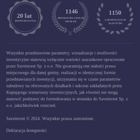
1146
1150
	20 lat
PRZEKSZATŁCONYCH
ZADOWOLONYCH

DOŚWIADCZENIA
DZIAŁEK
KLIENTÓW
Wszystkie przedstawione parametry, wizualizacje i możliwości
inwestycyjne stanowią wyłącznie wartości szacunkowe opracowane
przez Saveinvest Sp. z o.o. Nie gwarantują one stałości prawa
miejscowego dla danej gminy, realizacji w identycznej formie
przedstawianych inwestycji, utrzymania się w czasie parametrów
zabudowy na oferowanych działkach i sukcesu zakładanych przez
Kupującego scenariuszy inwestycyjnych, jak również nie mogą
stanowić podstawy do formułowania w stosunku do Saveinvest Sp. z
o.o. jakichkolwiek roszczeń.
Saveinvest © 2024. Wszystkie prawa zastrzeżone.
Deklaracja dostępności