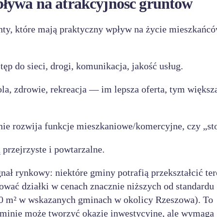
pływa na atrakcyjność gruntów
nty, które mają praktyczny wpływ na życie mieszkańcó
tęp do sieci, drogi, komunikacja, jakość usług.
ola, zdrowie, rekreacja — im lepsza oferta, tym większ
nie rozwija funkcje mieszkaniowe/komercyjne, czy „sto
przejrzyste i powtarzalne.
ał rynkowy: niektóre gminy potrafią przekształcić ter
ować działki w cenach znacznie niższych od standardu
000 m² w wskazanych gminach w okolicy Rzeszowa). To
 gminie może tworzyć okazje inwestycyjne, ale wymaga