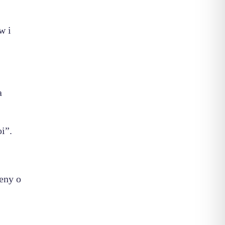
w i
a
i”.
eny o