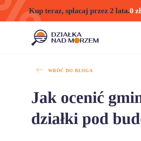
Kup teraz, spłacaj przez 2 lata.
0 z
WRÓĆ DO BLOGA
Jak ocenić gmi
działki pod bud