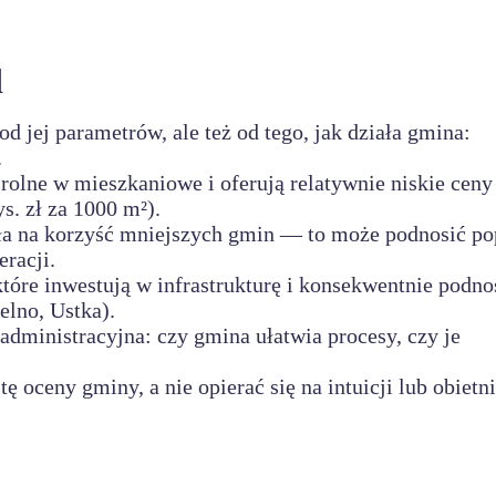
d
od jej parametrów, ale też od tego, jak działa gmina:
.
 rolne w mieszkaniowe i oferują relatywnie niskie ceny
s. zł za 1000 m²).
ała na korzyść mniejszych gmin — to może podnosić po
racji.
które inwestują w infrastrukturę i konsekwentnie podno
elno, Ustka).
dministracyjna: czy gmina ułatwia procesy, czy je
ę oceny gminy, a nie opierać się na intuicji lub obietn