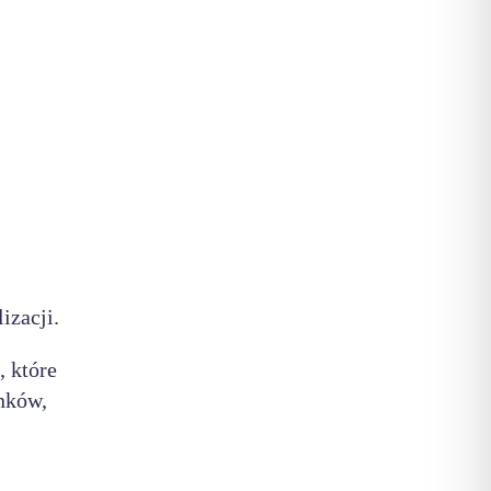
izacji.
, które
unków,