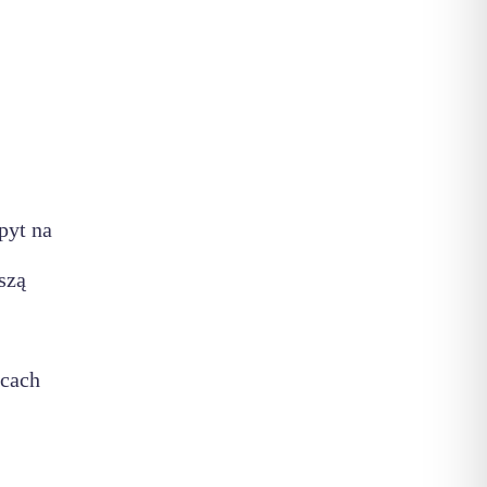
pyt na
szą
icach