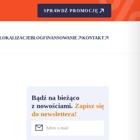
SPRAWDŹ PROMOCJĘ
LOKALIZACJE
BLOG
FINANSOWANIE
KONTAKT
(OTWIERA SIĘ W NOWEJ KARCIE)
(OTWIERA SIĘ W NOWEJ KA
Bądź na bieżąco
z nowościami.
Zapisz się
do newslettera!