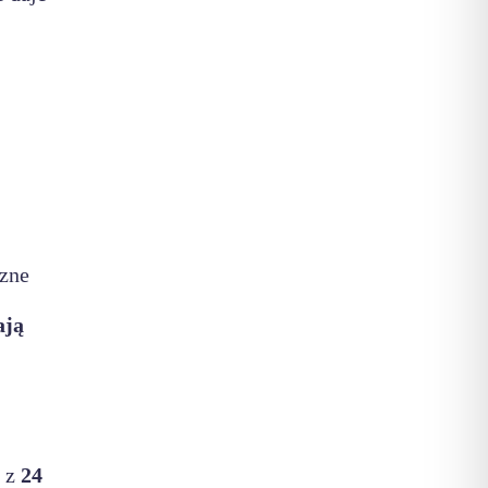
czne
ają
e z
24