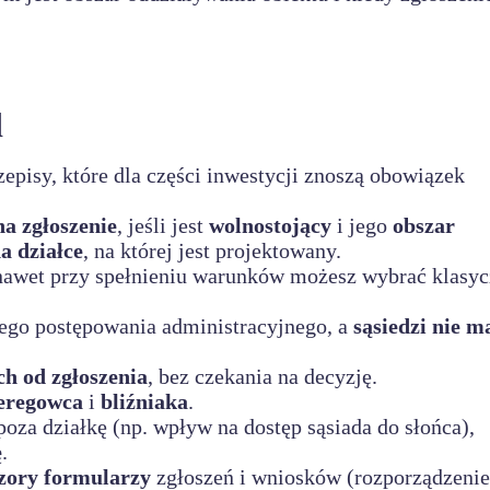
d
episy, które dla części inwestycji znoszą obowiązek
na zgłoszenie
, jeśli jest
wolnostojący
i jego
obszar
a działce
, na której jest projektowany.
nawet przy spełnieniu warunków możesz wybrać klasy
nego postępowania administracyjnego, a
sąsiedzi nie m
ch od zgłoszenia
, bez czekania na decyzję.
eregowca
i
bliźniaka
.
oza działkę (np. wpływ na dostęp sąsiada do słońca),
ę
.
zory formularzy
zgłoszeń i wniosków (rozporządzeni