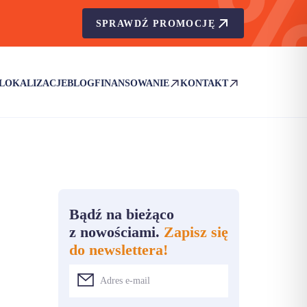
SPRAWDŹ PROMOCJĘ
LOKALIZACJE
BLOG
FINANSOWANIE
KONTAKT
(OTWIERA SIĘ W NOWEJ KARCIE)
(OTWIERA SIĘ W NOWEJ KA
Bądź na bieżąco
z nowościami.
Zapisz się
do newslettera!