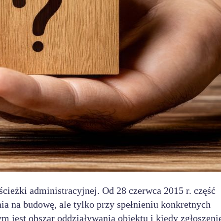
eżki administracyjnej. Od 28 czerwca 2015 r. część
ia na budowę, ale tylko przy spełnieniu konkretnych
 jest obszar oddziaływania obiektu i kiedy zgłoszeni