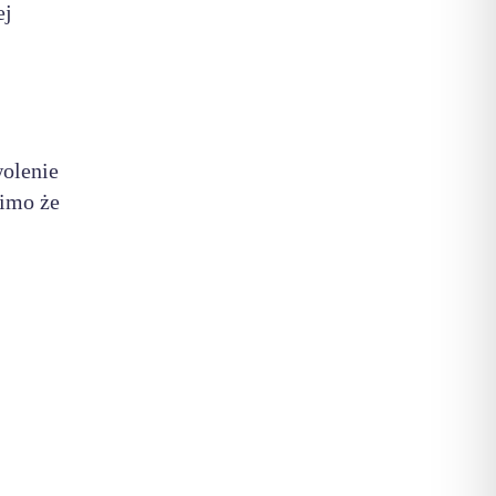
ej
.
wolenie
mimo że