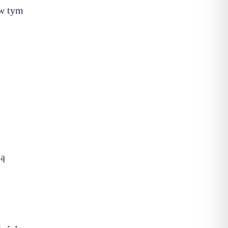
w tym
są