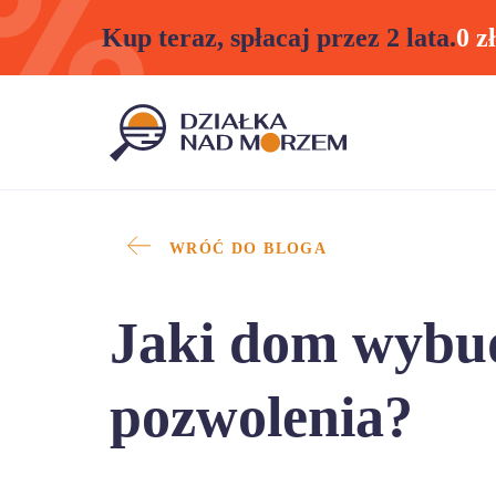
Kup teraz, spłacaj przez 2 lata.
0 z
WRÓĆ DO BLOGA
Jaki dom wybu
pozwolenia?