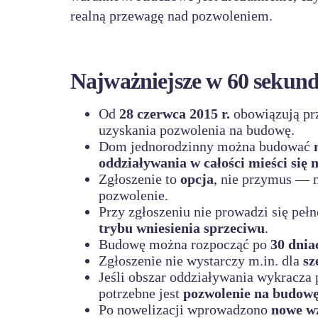
realną przewagę nad pozwoleniem.
Najważniejsze w 60 sekun
Od
28 czerwca 2015 r.
obowiązują prz
uzyskania pozwolenia na budowę.
Dom jednorodzinny można budować
oddziaływania w całości mieści się n
Zgłoszenie to
opcja
, nie przymus — 
pozwolenie.
Przy zgłoszeniu nie prowadzi się peł
trybu wniesienia sprzeciwu
.
Budowę można rozpocząć po
30 dnia
Zgłoszenie nie wystarczy m.in. dla
sz
Jeśli obszar oddziaływania wykracza p
potrzebne jest
pozwolenie na budow
Po nowelizacji wprowadzono
nowe w