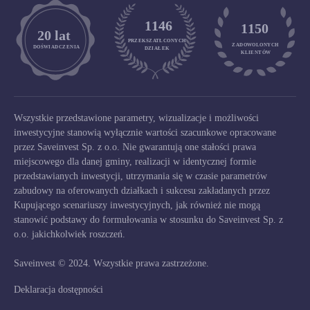
1146
1150
	20 lat
PRZEKSZATŁCONYCH
ZADOWOLONYCH

DOŚWIADCZENIA
DZIAŁEK
KLIENTÓW
Wszystkie przedstawione parametry, wizualizacje i możliwości
inwestycyjne stanowią wyłącznie wartości szacunkowe opracowane
przez Saveinvest Sp. z o.o. Nie gwarantują one stałości prawa
miejscowego dla danej gminy, realizacji w identycznej formie
przedstawianych inwestycji, utrzymania się w czasie parametrów
zabudowy na oferowanych działkach i sukcesu zakładanych przez
Kupującego scenariuszy inwestycyjnych, jak również nie mogą
stanowić podstawy do formułowania w stosunku do Saveinvest Sp. z
o.o. jakichkolwiek roszczeń.
Saveinvest © 2024. Wszystkie prawa zastrzeżone.
Deklaracja dostępności