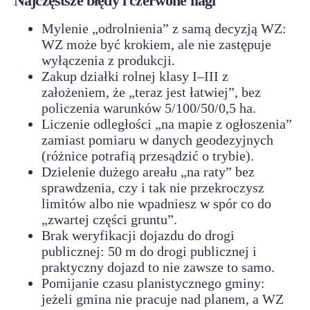
Najczęstsze błędy i czerwone flagi
Mylenie „odrolnienia” z samą decyzją WZ:
WZ może być krokiem, ale nie zastępuje
wyłączenia z produkcji.
Zakup działki rolnej klasy I–III z
założeniem, że „teraz jest łatwiej”, bez
policzenia warunków 5/100/50/0,5 ha.
Liczenie odległości „na mapie z ogłoszenia”
zamiast pomiaru w danych geodezyjnych
(różnice potrafią przesądzić o trybie).
Dzielenie dużego areału „na raty” bez
sprawdzenia, czy i tak nie przekroczysz
limitów albo nie wpadniesz w spór co do
„zwartej części gruntu”.
Brak weryfikacji dojazdu do drogi
publicznej: 50 m do drogi publicznej i
praktyczny dojazd to nie zawsze to samo.
Pomijanie czasu planistycznego gminy:
jeżeli gmina nie pracuje nad planem, a WZ