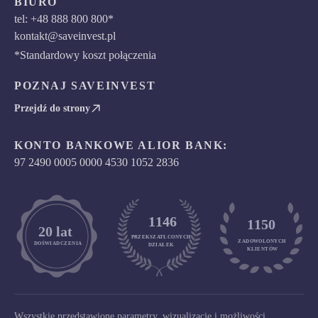
BIURO
tel: +48 888 800 800*
kontakt@saveinvest.pl
*Standardowy koszt połączenia
POZNAJ SAVEINVEST
Przejdź do strony
KONTO BANKOWE ALIOR BANK:
97 2490 0005 0000 4530 1052 2836
1146
1150
	20 lat
PRZEKSZATŁCONYCH
ZADOWOLONYCH

DOŚWIADCZENIA
DZIAŁEK
KLIENTÓW
Wszystkie przedstawione parametry, wizualizacje i możliwości