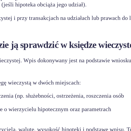
jeśli hipoteka obciąża jego udział).
ystej i przy transakcjach na udziałach lub prawach do l
zie ją sprawdzić w księdze wieczyst
ieczystej. Wpis dokonywany jest na podstawie wniosk
ęgę wieczystą w dwóch miejscach:
czenia (np. służebności, ostrzeżenia, roszczenia osób
ane o wierzycielu hipotecznym oraz parametrach
yciela, walutę, wysokość hipoteki i podstawę wpisu. T