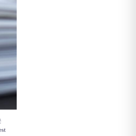
ć
est