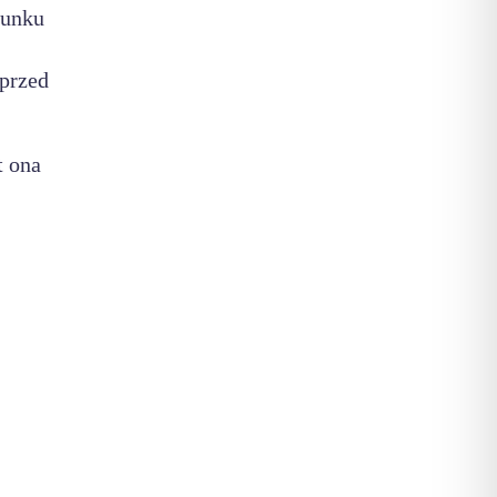
sunku
 przed
t ona