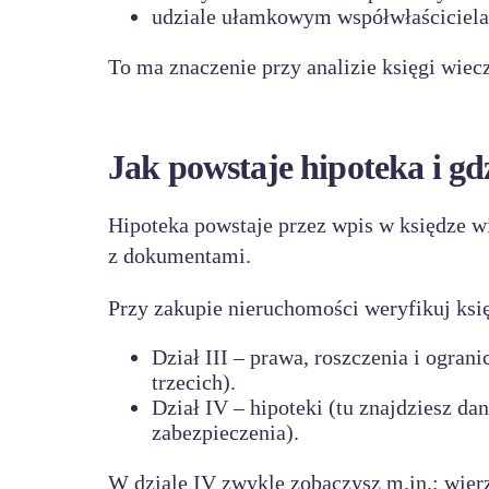
udziale ułamkowym współwłaściciela (
To ma znaczenie przy analizie księgi wiecz
Jak powstaje hipoteka i gd
Hipoteka powstaje przez wpis w księdze w
z dokumentami.
Przy zakupie nieruchomości weryfikuj ksi
Dział III – prawa, roszczenia i ograni
trzecich).
Dział IV – hipoteki (tu znajdziesz d
zabezpieczenia).
W dziale IV zwykle zobaczysz m.in.: wierz