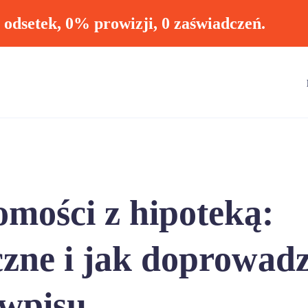
ł odsetek, 0% prowizji, 0 zaświadczeń.
mości z hipoteką:
czne i jak doprowadz
 wpisu