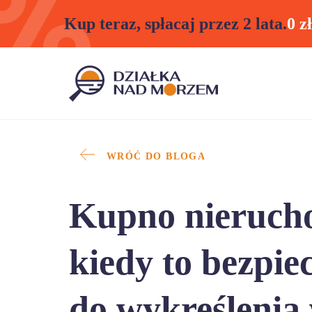
Kup teraz, spłacaj przez 2 lata.
0 z
WRÓĆ DO BLOGA
Kupno nierucho
kiedy to bezpie
do wykreślenia