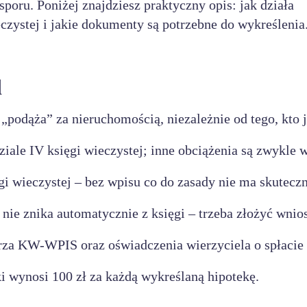
sporu. Poniżej znajdziesz praktyczny opis: jak działa
eczystej i jakie dokumenty są potrzebne do wykreślenia
d
„podąża” za nieruchomością, niezależnie od tego, kto j
ziale IV księgi wieczystej; inne obciążenia są zwykle 
gi wieczystej – bez wpisu co do zasady nie ma skutecz
 nie znika automatycznie z księgi – trzeba złożyć wnio
rza KW-WPIS oraz oświadczenia wierzyciela o spłacie
i wynosi 100 zł za każdą wykreślaną hipotekę.