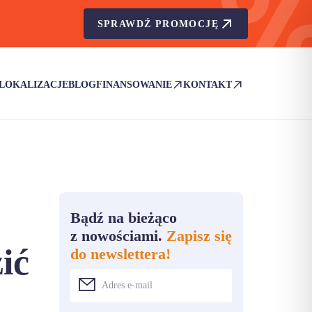
SPRAWDŹ PROMOCJĘ
LOKALIZACJE
BLOG
FINANSOWANIE
KONTAKT
(OTWIERA SIĘ W NOWEJ KARCIE)
(OTWIERA SIĘ W NOWEJ KA
Bądź na bieżąco
z nowościami.
Zapisz się
ić
do newslettera!