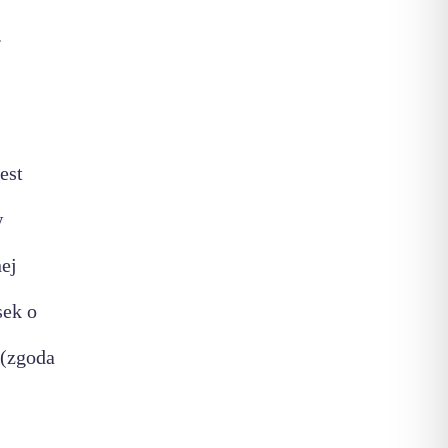
.
est
w
nej
sek o
 (zgoda