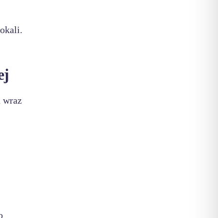
okali.
ej
u wraz
o